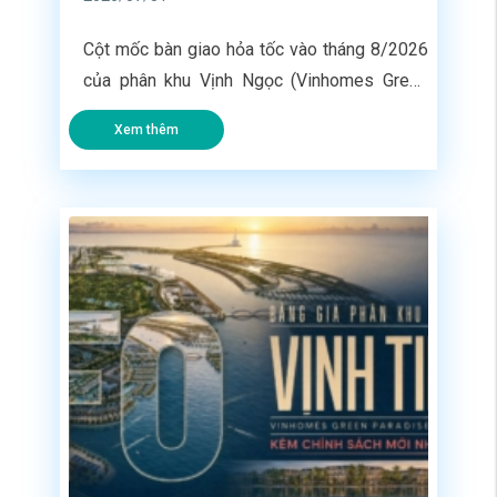
Cột mốc bàn giao hỏa tốc vào tháng 8/2026
của phân khu Vịnh Ngọc (Vinhomes Green
Paradise) đang biến các dãy nhà phố liền kề
Xem thêm
tại đây thành giỏ hàng có tốc độ đưa vào
khai thác nhanh nhất toàn siêu đô thị lấn
biển. Không phải chờ đợi 2 – 3 năm như các
[…]