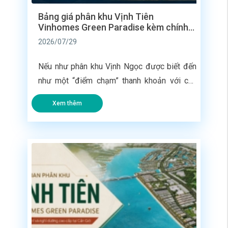
Bảng giá phân khu Vịnh Tiên
Vinhomes Green Paradise kèm chính
sách mới nhất
2026/07/29
Nếu như phân khu Vịnh Ngọc được biết đến
như một “điểm chạm” thanh khoản với các
dãy nhà liền kề bàn giao ngay vào tháng
Xem thêm
8/2026, thì phân khu Vịnh Tiên tại siêu đô thị
lấn biển Vinhomes Green Paradise (2.870
ha) lại được giới thượng lưu và các nhà đầu
tư dòng tiền […]