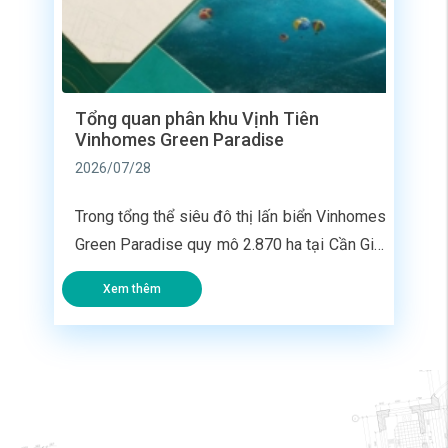
Tổng quan phân khu Vịnh Tiên
Vinhomes Green Paradise
2026/07/28
Trong tổng thể siêu đô thị lấn biển Vinhomes
Green Paradise quy mô 2.870 ha tại Cần Giờ,
phân khu Vịnh Tiên được định vị là lõi trung
Xem thêm
tâm giải trí và nghỉ dưỡng cao cấp. Đối với
các nhà đầu tư đang tìm hiểu dự án, việc nắm
rõ các thông số về vị […]