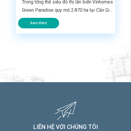
Trong tổng thể siêu đô thị lấn biển Vinhomes
Green Paradise quy mô 2.870 ha tại Cần Giờ,
phân khu Vịnh Tiên được định vị là lõi trung
Xem thêm
tâm giải trí và nghỉ dưỡng cao cấp. Đối với
các nhà đầu tư đang tìm hiểu dự án, việc nắm
rõ các thông số về vị […]
LIÊN HỆ VỚI CHÚNG TÔI