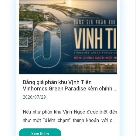
[…]
Bảng giá phân khu Vịnh Tiên
Vinhomes Green Paradise kèm chính
sách mới nhất
2026/07/29
Nếu như phân khu Vịnh Ngọc được biết đến
như một “điểm chạm” thanh khoản với các
dãy nhà liền kề bàn giao ngay vào tháng
Xem thêm