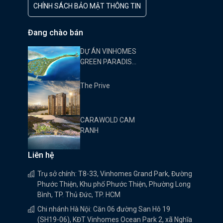
CHÍNH SÁCH BẢO MẬT THÔNG TIN
Đang chào bán
DỰ ÁN VINHOMES
GREEN PARADISE
CẦN GIỜ
The Prive
CARAWOLD CAM
RANH
Liên hệ
Trụ sở chính: T8-33, Vinhomes Grand Park, Đường
Phước Thiện, Khu phố Phước Thiện, Phường Long
Bình, TP. Thủ Đức, TP. HCM
Chi nhánh Hà Nội: Căn 06 đường San Hô 19
(SH19-06), KĐT Vinhomes Ocean Park 2, xã Nghĩa