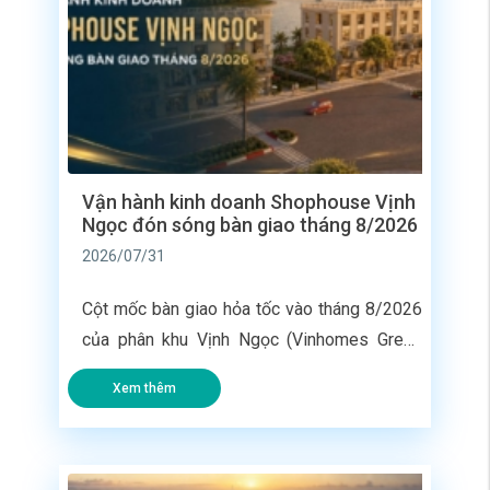
Vận hành kinh doanh Shophouse Vịnh
Ngọc đón sóng bàn giao tháng 8/2026
2026/07/31
Cột mốc bàn giao hỏa tốc vào tháng 8/2026
của phân khu Vịnh Ngọc (Vinhomes Green
Paradise) đang biến các dãy nhà phố liền kề
Xem thêm
tại đây thành giỏ hàng có tốc độ đưa vào
khai thác nhanh nhất toàn siêu đô thị lấn
biển. Không phải chờ đợi 2 – 3 năm như các