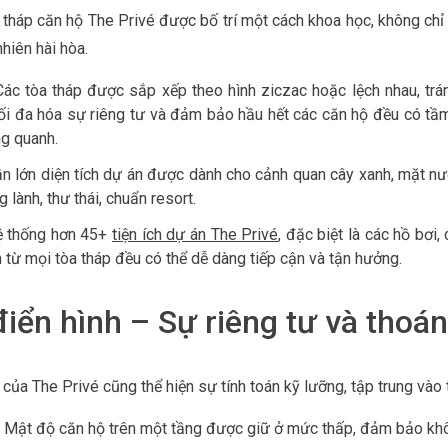
òa tháp căn hộ The Privé được bố trí một cách khoa học, không ch
hiên hài hòa.
Các tòa tháp được sắp xếp theo hình ziczac hoặc lệch nhau, trán
tối đa hóa sự riêng tư và đảm bảo hầu hết các căn hộ đều có tầ
ng quanh.
ần lớn diện tích dự án được dành cho cảnh quan cây xanh, mặt nư
 lành, thư thái, chuẩn resort.
ệ thống hơn 45+
tiện ích dự án The Privé
, đặc biệt là các hồ bơi
ân từ mọi tòa tháp đều có thể dễ dàng tiếp cận và tận hưởng.
iển hình – Sự riêng tư và thoá
 của The Privé cũng thể hiện sự tính toán kỹ lưỡng, tập trung vào
: Mật độ căn hộ trên một tầng được giữ ở mức thấp, đảm bảo khô