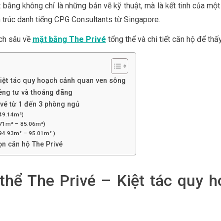
 bằng không chỉ là những bản vẽ kỹ thuật, mà là kết tinh của một t
 trúc danh tiếng CPG Consultants từ Singapore.
ch sâu về
mặt bằng The Privé
tổng thể và chi tiết căn hộ để thấy
Kiệt tác quy hoạch cảnh quan ven sông
iêng tư và thoáng đãng
ivé từ 1 đến 3 phòng ngủ
(49.14m²)
(71m² – 85.06m²)
94.93m² – 95.01m² )
ọn căn hộ The Privé
thể The Privé – Kiệt tác quy 