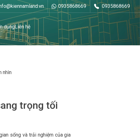
info@kiennamland.vn
0935868669
0935868669
n dụng
Liên hệ
m nhìn
ang trọng tối
 gian sống và trải nghiệm của gia