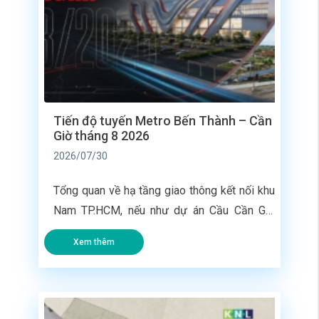
Tiến độ tuyến Metro Bến Thành – Cần
Giờ tháng 8 2026
2026/07/30
Tổng quan về hạ tầng giao thông kết nối khu
Nam TP.HCM, nếu như dự án Cầu Cần Giờ
giải quyết bài toán giao thông đường bộ thay
Xem thêm
thế phà Bình Khánh, thì tuyến Metro Bến
Thành – Cần Giờ lại đóng vai trò là “mạch
máu” kết nối không gian đô thị trung tâm […]