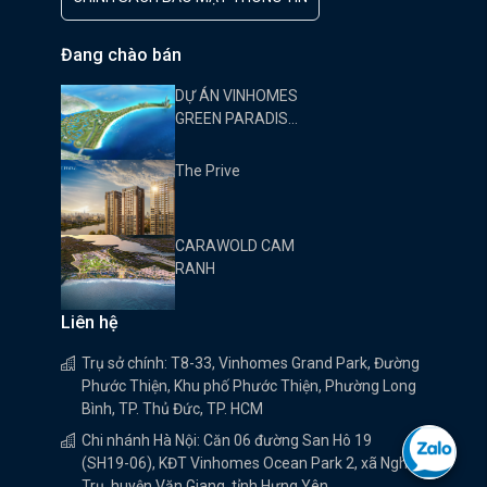
Đang chào bán
DỰ ÁN VINHOMES
GREEN PARADISE
CẦN GIỜ
The Prive
CARAWOLD CAM
RANH
Liên hệ
Trụ sở chính: T8-33, Vinhomes Grand Park, Đường
Phước Thiện, Khu phố Phước Thiện, Phường Long
Bình, TP. Thủ Đức, TP. HCM
Chi nhánh Hà Nội: Căn 06 đường San Hô 19
(SH19-06), KĐT Vinhomes Ocean Park 2, xã Nghĩa
Trụ, huyện Văn Giang, tỉnh Hưng Yên