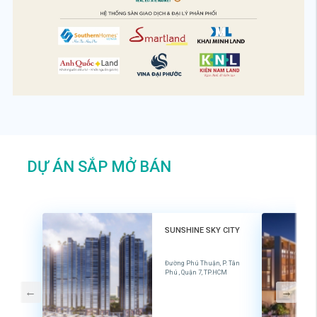
DỰ ÁN SẮP MỞ BÁN
SUNSHINE SKY CITY
Đường Phú Thuận, P. Tân
Phú , Quận 7, TP.HCM
←
→