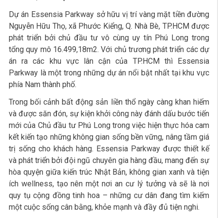
Dự án Essensia Parkway sở hữu vị trí vàng mặt tiền đường
Nguyễn Hữu Thọ, xã Phước Kiểng, Q. Nhà Bè, TP.HCM được
phát triển bởi chủ đầu tư vô cùng uy tín Phú Long trong
tổng quy mô 16.499,18m2. Với chủ trương phát triển các dự
án ra các khu vực lân cận của TP.HCM thì Essensia
Parkway là một trong những dự án nổi bật nhất tại khu vực
phía Nam thành phố.
Trong bối cảnh bất động sản liền thổ ngày càng khan hiếm
và được săn đón, sự kiện khởi công này đánh dấu bước tiến
mới của Chủ đầu tư Phú Long trong việc hiện thực hóa cam
kết kiến tạo những không gian sống bền vững, nâng tầm giá
trị sống cho khách hàng. Essensia Parkway được thiết kế
và phát triển bởi đội ngũ chuyên gia hàng đầu, mang đến sự
hòa quyện giữa kiến trúc Nhật Bản, không gian xanh và tiện
ích wellness, tạo nên một nơi an cư lý tưởng và sẽ là nơi
quy tụ cộng đồng tinh hoa – những cư dân đang tìm kiếm
một cuộc sống cân bằng, khỏe mạnh và đầy đủ tiện nghi.