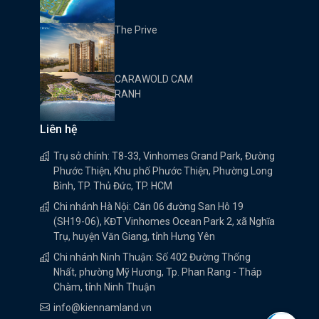
CẦN GIỜ
The Prive
CARAWOLD CAM
RANH
Liên hệ
Trụ sở chính: T8-33, Vinhomes Grand Park, Đường
Phước Thiện, Khu phố Phước Thiện, Phường Long
Bình, TP. Thủ Đức, TP. HCM
Chi nhánh Hà Nội: Căn 06 đường San Hô 19
(SH19-06), KĐT Vinhomes Ocean Park 2, xã Nghĩa
Trụ, huyện Văn Giang, tỉnh Hưng Yên
Chi nhánh Ninh Thuận: Số 402 Đường Thống
Nhất, phường Mỹ Hương, Tp. Phan Rang - Tháp
Chàm, tỉnh Ninh Thuận
info@kiennamland.vn