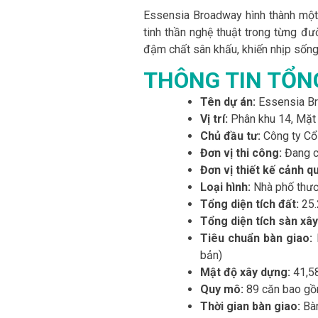
Essensia Broadway hình thành một 
tinh thần nghệ thuật trong từng đ
đậm chất sân khấu, khiến nhịp sốn
THÔNG TIN TỔN
Tên dự án:
Essensia B
Vị trí:
Phân khu 14, Mặt 
Chủ đầu tư:
Công ty Cổ
Đơn vị thi công:
Đang câ
Đơn vị thiết kế cảnh q
Loại hình:
Nhà phố thư
Tổng diện tích đất:
25
Tổng diện tích sàn xây
Tiêu chuẩn bàn giao:
H
bản)
Mật độ xây dựng:
41,5
Quy mô:
89 căn bao gô
Thời gian bàn giao:
Bà