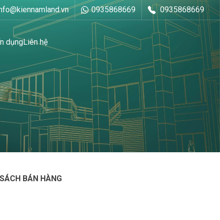
info@kiennamland.vn
0935868669
0935868669
n dụng
Liên hệ
 SÁCH BÁN HÀNG