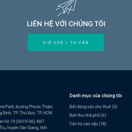
LIÊN HỆ VỚI CHÚNG TÔI
GIỮ CHỖ / TƯ VẤN
Danh mục của chúng tôi
and Park, Đường Phước Thiện,
Bất động sản cho thuê (3)
 Bình, TP. Thủ Đức, TP. HCM
Biệt thự nhà phố (6)
an Hô 19 (SH19-06), KĐT
Căn hộ cao cấp (18)
rụ, huyện Văn Giang, tỉnh