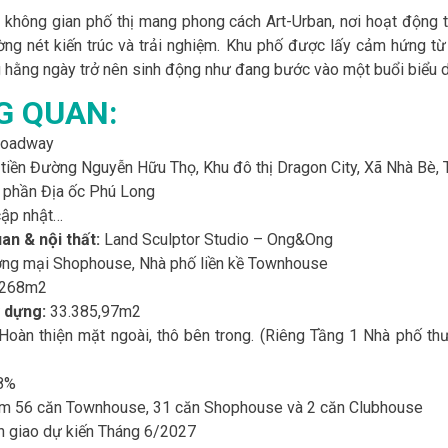
không gian phố thị mang phong cách Art-Urban, nơi hoạt động 
ường nét kiến trúc và trải nghiệm. Khu phố được lấy cảm hứng 
g hằng ngày trở nên sinh động như đang bước vào một buổi biểu 
G QUAN:
roadway
tiền Đường Nguyễn Hữu Thọ, Khu đô thị Dragon City, Xã Nhà Bè
 phần Địa ốc Phú Long
̣p nhật…
uan & nội thất:
Land Sculptor Studio – Ong&Ong
ơng mại Shophouse, Nhà phố liền kề Townhouse
.268m2
 dựng:
33.385,97m2
oàn thiện mặt ngoài, thô bên trong. (Riêng Tầng 1 Nhà phố t
8%
̀m 56 căn Townhouse, 31 căn Shophouse và 2 căn Clubhouse
n giao dự kiến Tháng 6/2027