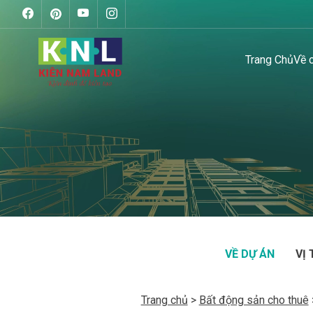
Trang Chủ
Về 
VỀ DỰ ÁN
VỊ 
Trang chủ
>
Bất động sản cho thuê