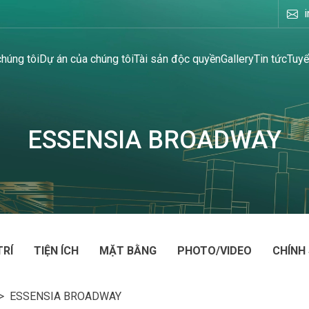
chúng tôi
Dự án của chúng tôi
Tài sản độc quyền
Gallery
Tin tức
Tuyể
ESSENSIA BROADWAY
TRÍ
TIỆN ÍCH
MẶT BẰNG
PHOTO/VIDEO
CHÍNH
> ESSENSIA BROADWAY