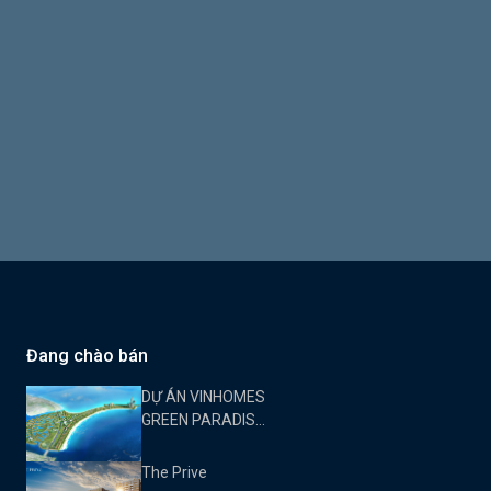
Đang chào bán
DỰ ÁN VINHOMES
GREEN PARADISE
CẦN GIỜ
The Prive