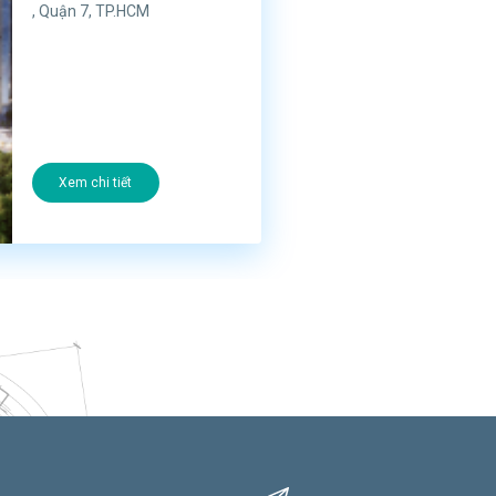
, Quận 7, TP.HCM
Xem chi tiết