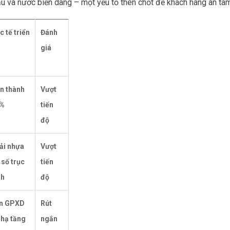
ậu và nước biển dâng – một yếu tố then chốt để khách hàng an tâm v
 tế triển
Đánh
i
giá
n thành
Vượt
%
tiến
độ
ải nhựa
Vượt
số trục
tiến
nh
độ
n GPXD
Rút
 hạ tầng
ngắn