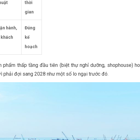
huật
thời
gian
ận hành,
Đúng
 khách
kế
hoạch
n phẩm thấp tầng đầu tiên (biệt thự nghỉ dưỡng, shophouse) ho
 vì phải đợi sang 2028 như một số lo ngại trước đó.