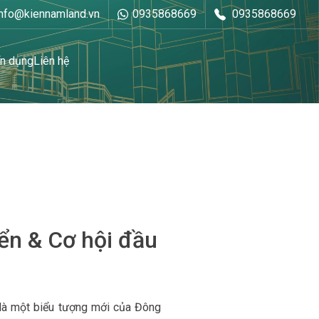
info@kiennamland.vn
0935868669
0935868669
n dụng
Liên hệ
iển & Cơ hội đầu
 là một biểu tượng mới của Đông