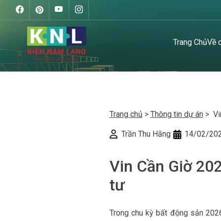
Trang Chủ
Về 
Trang chủ
>
Thông tin dự án
> Vin
Trần Thu Hằng
14/02/20
Vin Cần Giờ 202
tư
Trong chu kỳ bất động sản 202