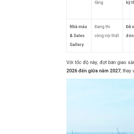
tầng
kỹ t
Nhà mẫu
Đang thi
Đã v
& Sales
công nội thất
đón
Gallery
Với tốc độ này, đợt bàn giao sả
2026 đến giữa năm 2027
, thay