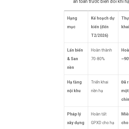
an toàn trước biến đổi khí h
Hạng
Kế hoạch dự
Thực
mục
kiến (đến
kha
T2/2026)
Lấn biển
Hoàn thành
Hoà
& San
70-80%
~90
nền
Hạ tầng
Triển khai
Đã r
nội khu
nền hạ
một 
chí
Pháp lý
Hoàn tất
Miễ
xây dựng
GPXD cho hạ
cho