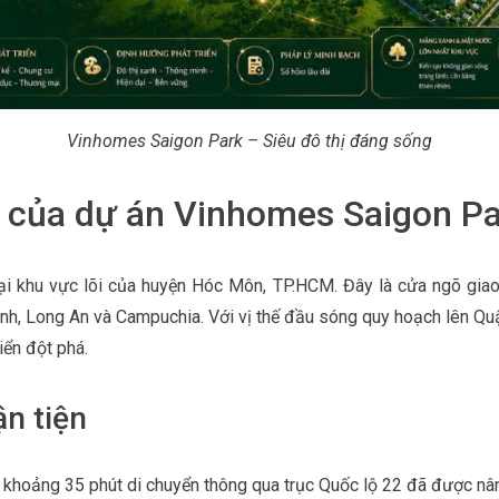
Vinhomes Saigon Park – Siêu đô thị đáng sống
ợc của dự án Vinhomes Saigon P
ại khu vực lõi của huyện Hóc Môn, TP.HCM. Đây là cửa ngõ giao 
Ninh, Long An và Campuchia. Với vị thế đầu sóng quy hoạch lên 
iển đột phá.
ận tiện
 khoảng 35 phút di chuyển thông qua trục Quốc lộ 22 đã được nâ