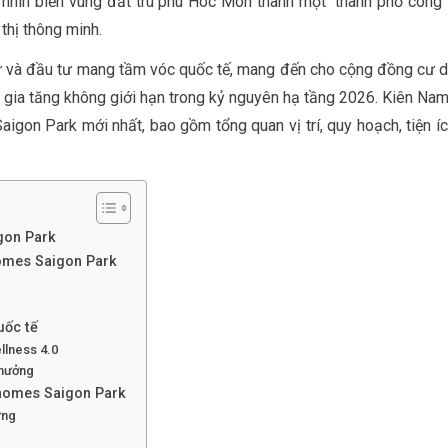
hìn biến vùng đất trù phú Hóc Môn thành một “thành phố công viê
thị thông minh.
 cư và đầu tư mang tầm vóc quốc tế, mang đến cho cộng đồng cư d
 gia tăng không giới hạn trong kỷ nguyên hạ tầng 2026. Kiên Na
igon Park mới nhất, bao gồm tổng quan vị trí, quy hoạch, tiện íc
gon Park
homes Saigon Park
uốc tế
llness 4.0
 hưởng
nhomes Saigon Park
ưng