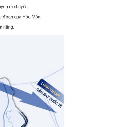
uyên di chuyển.
xe đoạn qua Hóc Môn.
m năng.