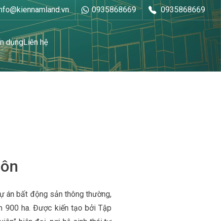
info@kiennamland.vn
0935868669
0935868669
n dụng
Liên hệ
Môn
dự án bất động sản thông thường,
n 900 ha. Được kiến tạo bởi Tập