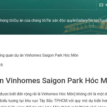
chúng tôi
Dự án của chúng tôi
Tài sản độc quyền
Gallery
Tin tức
Tuyể
ng quan dự án Vinhomes Saigon Park Hóc Môn
26
n Vinhomes Saigon Park Hóc 
được biết đến rộng rãi là Vinhomes Hóc Môn) không chỉ là một 
nh biểu tượng tại khu vực Tây Bắc TP.HCM với quy mô dự kiến hơ