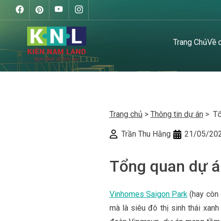
Trang Chủ
Về 
Trang chủ
>
Thông tin dự án
> Tổ
Trần Thu Hằng
21/05/20
Tổng quan dự á
Vinhomes Saigon Park
(hay còn 
mà là siêu đô thị sinh thái xa