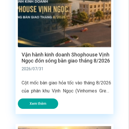
Vận hành kinh doanh Shophouse Vịnh
Ngọc đón sóng bàn giao tháng 8/2026
2026/07/31
Cột mốc bàn giao hỏa tốc vào tháng 8/2026
của phân khu Vịnh Ngọc (Vinhomes Green
Paradise) đang biến các dãy nhà phố liền kề
Xem thêm
tại đây thành giỏ hàng có tốc độ đưa vào
khai thác nhanh nhất toàn siêu đô thị lấn
biển. Không phải chờ đợi 2 – 3 năm như các