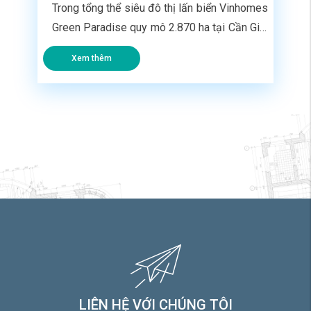
Trong tổng thể siêu đô thị lấn biển Vinhomes
Green Paradise quy mô 2.870 ha tại Cần Giờ,
phân khu Vịnh Tiên được định vị là lõi trung
Xem thêm
tâm giải trí và nghỉ dưỡng cao cấp. Đối với
các nhà đầu tư đang tìm hiểu dự án, việc nắm
rõ các thông số về vị […]
LIÊN HỆ VỚI CHÚNG TÔI