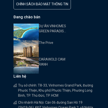
CHÍNH SÁCH BẢO MẬT THÔNG TIN
Đang chào bán
DỰ ÁN VINHOMES
GREEN PARADISE
CẦN GIỜ
The Prive
CARAWOLD CAM
RANH
Liên hệ
Trụ sở chính: T8-33, Vinhomes Grand Park, Đường
Phước Thiện, Khu phố Phước Thiện, Phường Long
Bình, TP. Thủ Đức, TP. HCM
Chi nhánh Hà Nội: Căn 06 đường San Hô 19
(SH19-06), KĐT Vinhomes Ocean Park 2, xã Nghĩa