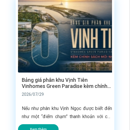
[…]
Bảng giá phân khu Vịnh Tiên
Vinhomes Green Paradise kèm chính
sách mới nhất
2026/07/29
Nếu như phân khu Vịnh Ngọc được biết đến
như một “điểm chạm” thanh khoản với các
dãy nhà liền kề bàn giao ngay vào tháng
Xem thêm