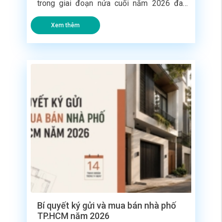
trong giai đoạn nửa cuối năm 2026 đang
chứng kiến sự chuyển dịch tư duy mạnh mẽ
Xem thêm
từ phía người mua. Khi hành lang pháp lý
được siết chặt với sự xuất hiện của hệ thống
Mã định danh BĐS số, quy định thanh toán
[…]
Bí quyết ký gửi và mua bán nhà phố
TP.HCM năm 2026