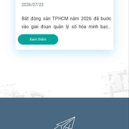
2026/07/23
Bất động sản TP.HCM năm 2026 đã bước
vào giai đoạn quản lý số hóa minh bạch,
hoạt động mua bán nhà phố thứ cấp đang có
Xem thêm
sự phân hóa cực kỳ khốc liệt. Nhiều gia chủ
cần thanh khoản gấp để thu hồi dòng vốn
kinh doanh nhưng đăng bài ký gửi khắp nơi
[…]